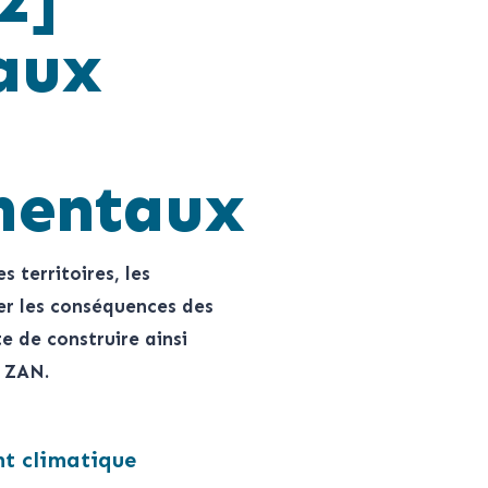
2]
 aux
mentaux
 territoires, les
er les conséquences des
 de construire ainsi
f ZAN.
t climatique