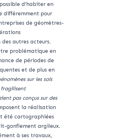
possible d’habiter en
re différemment pour
entreprises de géomètres-
érations
 des autres acteurs.
utre problématique en
rnance de périodes de
équentes et de plus en
énomènes sur les sols
 fragilisent
ient pas conçus sur des
imposent la réalisation
nt été cartographiées
ait-gonflement argileux.
ément à ses travaux,